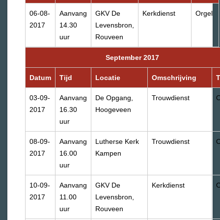
06-08-
Aanvang
GKV De
Kerkdienst
Orgel
2017
14.30
Levensbron,
uur
Rouveen
September 2017
Datum
Tijd
Locatie
Omschrijving
03-09-
Aanvang
De Opgang,
Trouwdienst
O
2017
16.30
Hoogeveen
uur
08-09-
Aanvang
Lutherse Kerk
Trouwdienst
O
2017
16.00
Kampen
uur
10-09-
Aanvang
GKV De
Kerkdienst
O
2017
11.00
Levensbron,
uur
Rouveen