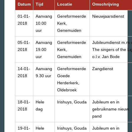
Datum
Tijd
Locatie
Omschrijving
01-01-
Aanvang
Gereformeerde
Nieuwjaarsdienst
2018
10.00
Kerk,
uur
Genemuiden
05-01-
Aanvang
Gereformeerde
Jubileumdienst m.m.v
2018
19.00
Kerk,
The singers of the Li
uur
Genemuiden
o.l.v. Jan Bode
14-01-
Aanvang
Gereformeerde
Zangdienst
2018
9.30 uur
Goede
Herderkerk,
Oldebroek
18-01-
Hele
Irishuys, Gouda
Jubileum en in
2018
dag
gebruikname nieuw
pand
19-01-
Hele
Irishuys, Gouda
Jubileum en in