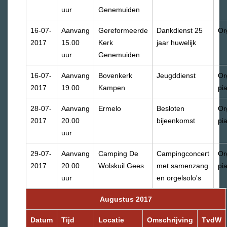
uur
Genemuiden
16-07-
Aanvang
Gereformeerde
Dankdienst 25
Or
2017
15.00
Kerk
jaar huwelijk
uur
Genemuiden
16-07-
Aanvang
Bovenkerk
Jeugddienst
Or
2017
19.00
Kampen
pi
28-07-
Aanvang
Ermelo
Besloten
Or
2017
20.00
bijeenkomst
pi
uur
29-07-
Aanvang
Camping De
Campingconcert
Or
2017
20.00
Wolskuil Gees
met samenzang
pi
uur
en orgelsolo's
Augustus 2017
Datum
Tijd
Locatie
Omschrijving
TvdW