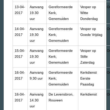
13-04-
Aanvang
Gereformeerde
Vesper op
O
2017
19.30
Kerk,
Witte
uur
Genemuiden
Donderdag
14-04-
Aanvang
Gereformeerde
Vesper op
O
2017
19.30
Kerk,
Goede Vrijdag
uur
Genemuiden
15-04-
Aanvang
Gereformeerde
Vesper op
O
2017
19.30
Kerk,
Stille
uur
Genemuiden
Zaterdag
16-04-
Aanvang
Gereformeerde
Kerkdienst
O
2017
9.30 uur
Kerk,
Eerste
Genemuiden
Paasdag
16-04-
Aanvang
De Levensbron,
Kerkdienst
O
2017
14.30
Rouveen
uur