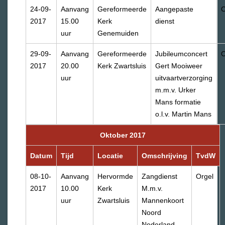
24-09-
Aanvang
Gereformeerde
Aangepaste
O
2017
15.00
Kerk
dienst
uur
Genemuiden
29-09-
Aanvang
Gereformeerde
Jubileumconcert
O
2017
20.00
Kerk Zwartsluis
Gert Mooiweer
uur
uitvaartverzorging
m.m.v. Urker
Mans formatie
o.l.v. Martin Mans
Oktober 2017
Datum
Tijd
Locatie
Omschrijving
TvdW
08-10-
Aanvang
Hervormde
Zangdienst
Orgel
2017
10.00
Kerk
M.m.v.
uur
Zwartsluis
Mannenkoort
Noord
Nederland