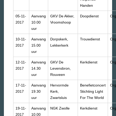
Handen
05-11-
Aanvang
GKV De Akker,
Doopdienst
Org
2017
10.00
Vroomshoop
uur
10-11-
Aanvang
Dorpskerk,
Trouwdienst
Org
2017
15.00
Lekkerkerk
uur
12-11-
Aanvang
GKV De
Kerkdienst
Org
2017
14.30
Levensbron,
uur
Rouveen
17-11-
Aanvang
Hervormde
Benefietconcert
Org
2017
19.30
Kerk,
Stichting Light
uur
Zwartsluis
For The World
19-11-
Aanvang
NGK Zwolle
Kerkdienst
Org
2017
10.00