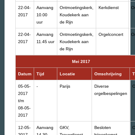
22-04-
Aanvang
Ontmoetingskerk,
Kerkdienst
O
2017
10.00
Koudekerk aan
uur
de Rijn
22-04-
Aanvang
Ontmoetingskerk,
Orgelconcert
O
2017
11.45 uur
Koudekerk aan
de Rijn
Mei 2017
Datum
Tijd
Locatie
Omschrijving
05-05-
-
Parijs
Diverse
O
2017
orgelbespelingen
t/m
08-05-
2017
12-05-
Aanvang
GKV,
Besloten
O
2017
14.30
Trouwdienst
bijeenkomst