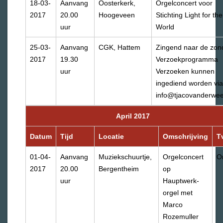
18-03-
Aanvang
Oosterkerk,
Orgelconcert voor
2017
20.00
Hoogeveen
Stichting Light for the
uur
World
25-03-
Aanvang
CGK, Hattem
Zingend naar de zon
2017
19.30
Verzoekprogramma
uur
Verzoeken kunnen
ingediend worden via
info@tjacovanderwee
April 2017
Datum
Tijd
Locatie
Omschrijving
T
01-04-
Aanvang
Muziekschuurtje,
Orgelconcert
O
2017
20.00
Bergentheim
op
uur
Hauptwerk-
orgel met
Marco
Rozemuller