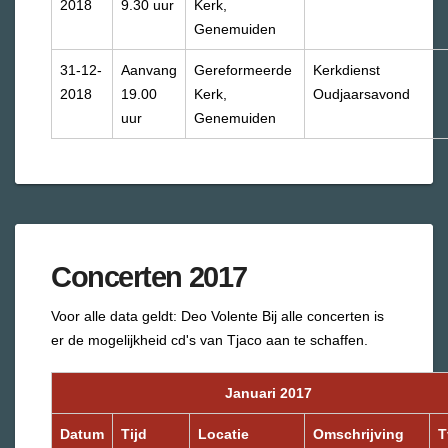
2018
9.30 uur
Kerk,
Genemuiden
31-12-
Aanvang
Gereformeerde
Kerkdienst
2018
19.00
Kerk,
Oudjaarsavond
uur
Genemuiden
Concerten 2017
Voor alle data geldt: Deo Volente
Bij alle concerten is
er de mogelijkheid cd's van Tjaco aan te schaffen.
Januari 2017
Datum
Tijd
Locatie
Omschrijving
T