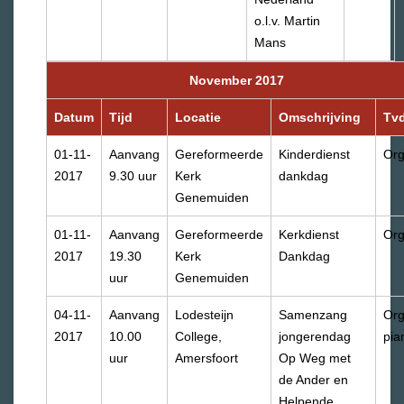
o.l.v. Martin
Mans
November 2017
Datum
Tijd
Locatie
Omschrijving
Tv
01-11-
Aanvang
Gereformeerde
Kinderdienst
Org
2017
9.30 uur
Kerk
dankdag
Genemuiden
01-11-
Aanvang
Gereformeerde
Kerkdienst
Org
2017
19.30
Kerk
Dankdag
uur
Genemuiden
04-11-
Aanvang
Lodesteijn
Samenzang
Org
2017
10.00
College,
jongerendag
pia
uur
Amersfoort
Op Weg met
de Ander en
Helpende