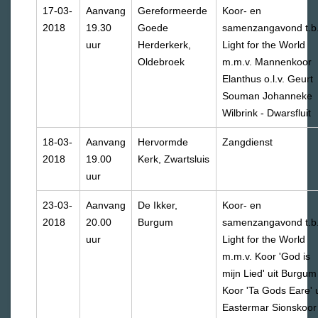
17-03-
Aanvang
Gereformeerde
Koor- en
2018
19.30
Goede
samenzangavond t.b.
uur
Herderkerk,
Light for the World
Oldebroek
m.m.v. Mannenkoor
Elanthus o.l.v. Geurt
Souman Johanneke
Wilbrink - Dwarsfluit
18-03-
Aanvang
Hervormde
Zangdienst
2018
19.00
Kerk, Zwartsluis
uur
23-03-
Aanvang
De Ikker,
Koor- en
2018
20.00
Burgum
samenzangavond t.b.
uur
Light for the World
m.m.v. Koor 'God is
mijn Lied' uit Burgum
Koor 'Ta Gods Eare' u
Eastermar Sionskoor