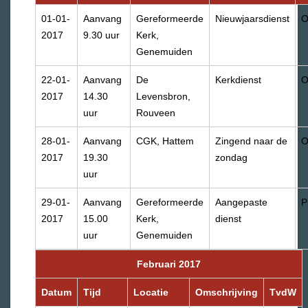
01-01-
Aanvang
Gereformeerde
Nieuwjaarsdienst
O
2017
9.30 uur
Kerk,
Genemuiden
22-01-
Aanvang
De
Kerkdienst
O
2017
14.30
Levensbron,
uur
Rouveen
28-01-
Aanvang
CGK, Hattem
Zingend naar de
O
2017
19.30
zondag
uur
29-01-
Aanvang
Gereformeerde
Aangepaste
P
2017
15.00
Kerk,
dienst
uur
Genemuiden
Februari 2017
Datum
Tijd
Locatie
Omschrijving
TvdW