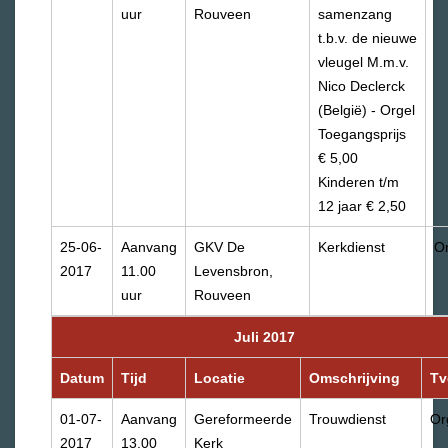
uur
Rouveen
samenzang
t.b.v. de nieuwe
vleugel M.m.v.
Nico Declerck
(België) - Orgel
Toegangsprijs
€ 5,00
Kinderen t/m
12 jaar € 2,50
25-06-
Aanvang
GKV De
Kerkdienst
Or
2017
11.00
Levensbron,
uur
Rouveen
Juli 2017
Datum
Tijd
Locatie
Omschrijving
T
01-07-
Aanvang
Gereformeerde
Trouwdienst
Or
2017
13.00
Kerk