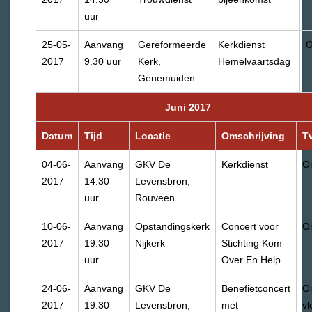
uur
25-05-
Aanvang
Gereformeerde
Kerkdienst
O
2017
9.30 uur
Kerk,
Hemelvaartsdag
Genemuiden
Juni 2017
Datum
Tijd
Locatie
Omschrijving
T
04-06-
Aanvang
GKV De
Kerkdienst
Or
2017
14.30
Levensbron,
uur
Rouveen
10-06-
Aanvang
Opstandingskerk
Concert voor
Or
2017
19.30
Nijkerk
Stichting Kom
uur
Over En Help
24-06-
Aanvang
GKV De
Benefietconcert
Or
2017
19.30
Levensbron,
met
vl