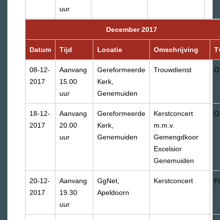
uur
December 2017
Datum
Tijd
Locatie
Omschrijving
T
08-12-
Aanvang
Gereformeerde
Trouwdienst
O
2017
15.00
Kerk,
uur
Genemuiden
18-12-
Aanvang
Gereformeerde
Kerstconcert
O
2017
20.00
Kerk,
m.m.v.
uur
Genemuiden
Gemengdkoor
Excelsior
Genemuiden
20-12-
Aanvang
GgNet,
Kerstconcert
P
2017
19.30
Apeldoorn
uur