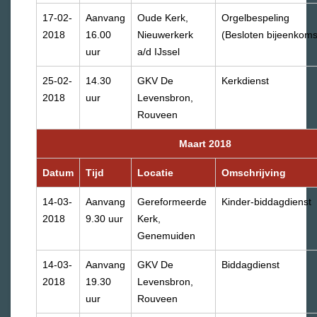
17-02-
Aanvang
Oude Kerk,
Orgelbespeling
2018
16.00
Nieuwerkerk
(Besloten bijeenkoms
uur
a/d IJssel
25-02-
14.30
GKV De
Kerkdienst
2018
uur
Levensbron,
Rouveen
Maart 2018
Datum
Tijd
Locatie
Omschrijving
14-03-
Aanvang
Gereformeerde
Kinder-biddagdienst
2018
9.30 uur
Kerk,
Genemuiden
14-03-
Aanvang
GKV De
Biddagdienst
2018
19.30
Levensbron,
uur
Rouveen